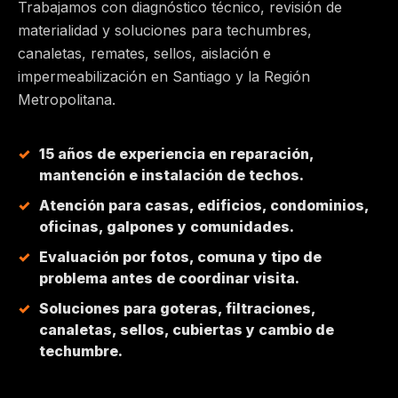
Trabajamos con diagnóstico técnico, revisión de
materialidad y soluciones para techumbres,
MAIPÚ
canaletas, remates, sellos, aislación e
impermeabilización en Santiago y la Región
PEÑALOLÉN
Metropolitana.
HUECHURABA
15 años de experiencia en reparación,
mantención e instalación de techos.
QUILICURA
Atención para casas, edificios, condominios,
oficinas, galpones y comunidades.
COLINA
Evaluación por fotos, comuna y tipo de
problema antes de coordinar visita.
CHICUREO
Soluciones para goteras, filtraciones,
canaletas, sellos, cubiertas y cambio de
techumbre.