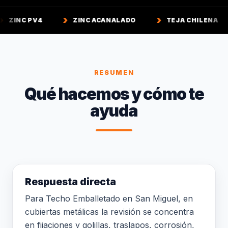
ZINC ACANALADO
TEJA CHILENA
TEJA 
RESUMEN
Qué hacemos y cómo te
ayuda
Respuesta directa
Para Techo Emballetado en San Miguel, en
cubiertas metálicas la revisión se concentra
en fijaciones y golillas, traslapos, corrosión,