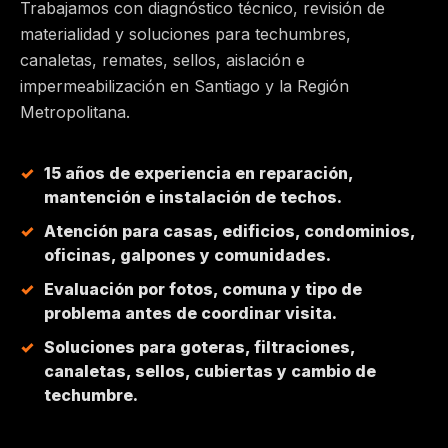
Trabajamos con diagnóstico técnico, revisión de
materialidad y soluciones para techumbres,
MAIPÚ
canaletas, remates, sellos, aislación e
impermeabilización en Santiago y la Región
PEÑALOLÉN
Metropolitana.
HUECHURABA
15 años de experiencia en reparación,
mantención e instalación de techos.
QUILICURA
Atención para casas, edificios, condominios,
oficinas, galpones y comunidades.
COLINA
Evaluación por fotos, comuna y tipo de
problema antes de coordinar visita.
CHICUREO
Soluciones para goteras, filtraciones,
canaletas, sellos, cubiertas y cambio de
techumbre.