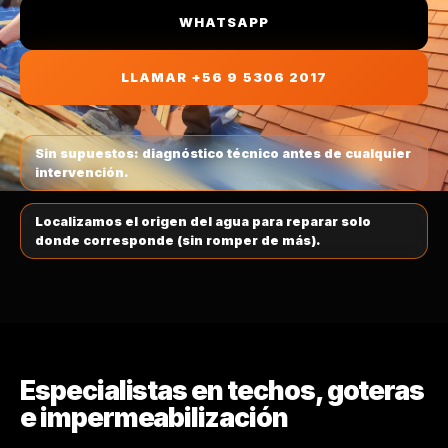
CAMBIO DE TECHUMBRE
TECHO DE ZINC
WHATSAPP
VITACURA
CANALETAS Y HOJALATERÍA
LLAMAR +56 9 5306 2017
ZINC PV4
LO BARNECHEA
MANTENCIÓN DE TECHOS
POLICARBONATO
PROVIDENCIA
Sin supuestos: diagnóstico técnico antes de cualquier
intervención.
TEJA CHILENA
ÑUÑOA
Localizamos el origen del agua para reparar solo
donde corresponde (sin romper de más).
TECHO EMBALLETADO
LA REINA
COBERTIZOS
SANTIAGO CENTRO
LA FLORIDA
Especialistas en techos, goteras
e impermeabilización
PUENTE ALTO