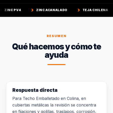
ZINC ACANALADO
TEJA CHILENA
TEJA C
RESUMEN
Qué hacemos y cómo te
ayuda
Respuesta directa
Para Techo Emballetado en Colina, en
cubiertas metálicas la revisión se concentra
en fijaciones y golillas, traslapos, corrosión,