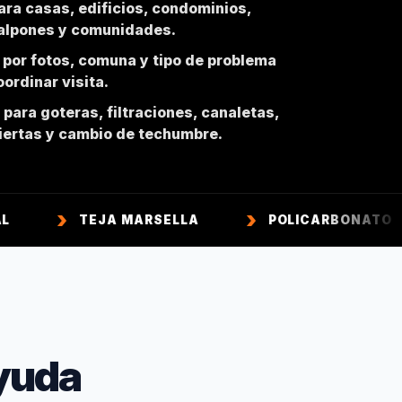
ara casas, edificios, condominios,
galpones y comunidades.
 por fotos, comuna y tipo de problema
ordinar visita.
para goteras, filtraciones, canaletas,
biertas y cambio de techumbre.
TEJA MARSELLA
POLICARBONATO
TE
yuda