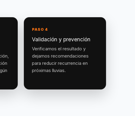
PASO 4
Validación y prevención
Verificamos el resultado y
ción,
dejamos recomendaciones
ción
para reducir recurrencia en
egún
próximas lluvias.