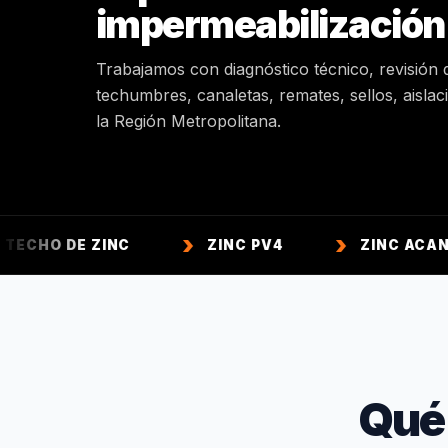
impermeabilización
Trabajamos con diagnóstico técnico, revisión 
techumbres, canaletas, remates, sellos, aisla
la Región Metropolitana.
 ZINC
ZINC PV4
ZINC ACANALADO
Qué