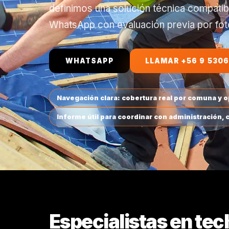
definimos una solución técnica compatib
WhatsApp con evaluación previa por fot
WHATSAPP
LLAMAR +56 9 5306
Navegación clara: cobertura real por comuna y 
Informe útil para coordinar con administración,
Especialistas en tec