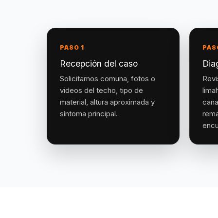
PASO 1
PAS
Recepción del caso
Dia
Solicitamos comuna, fotos o
Revi
videos del techo, tipo de
lima
material, altura aproximada y
cana
síntoma principal.
rema
encu