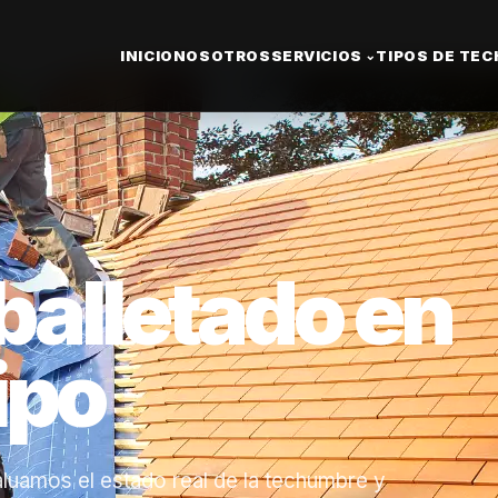
INICIO
NOSOTROS
SERVICIOS
TIPOS DE TE
⌄
alletado en
ipo
luamos el estado real de la techumbre y