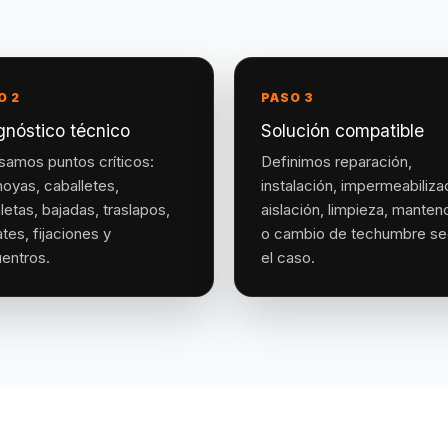
O 2
PASO 3
gnóstico técnico
Solución compatible
samos puntos críticos:
Definimos reparación,
hoyas, caballetes,
instalación, impermeabiliza
letas, bajadas, traslapos,
aislación, limpieza, manten
tes, fijaciones y
o cambio de techumbre s
entros.
el caso.