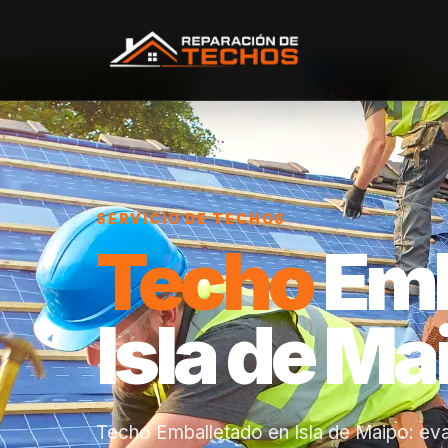
Inicio
/
Servicios
/
Techo Emballetado
/
Isla de Maipo
SERVICIO DE TECHOS
Techo
Emb
Isla de Ma
Techo Emballetado en Isla de Maipo: eva