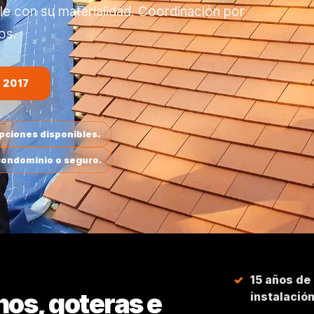
le con su materialidad. Coordinación por
os.
 2017
opciones disponibles.
 condominio o seguro.
15 años de
hos, goteras e
instalació