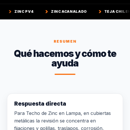
 PV4
ZINC ACANALADO
TEJA CHILENA
T
RESUMEN
Qué hacemos y cómo te
ayuda
Respuesta directa
Para Techo de Zinc en Lampa, en cubiertas
metálicas la revisión se concentra en
fijaciones y golillas, traslapos, corrosión,