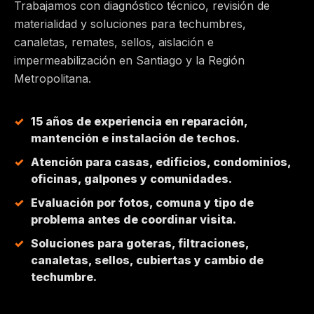
Trabajamos con diagnóstico técnico, revisión de
materialidad y soluciones para techumbres,
MAIPÚ
canaletas, remates, sellos, aislación e
impermeabilización en Santiago y la Región
PEÑALOLÉN
Metropolitana.
HUECHURABA
15 años de experiencia en reparación,
mantención e instalación de techos.
QUILICURA
Atención para casas, edificios, condominios,
oficinas, galpones y comunidades.
COLINA
Evaluación por fotos, comuna y tipo de
problema antes de coordinar visita.
CHICUREO
Soluciones para goteras, filtraciones,
canaletas, sellos, cubiertas y cambio de
techumbre.