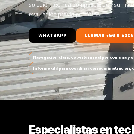
solución técnica compatible con su mat
evaluación previa por fotos.
WHATSAPP
LLAMAR +56 9 5306
Navegación clara: cobertura real por comuna y 
Informe útil para coordinar con administración,
Especialistas en tec