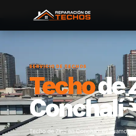
Inicio
/
Servicios
/
Techo de Zinc
/
Conchalí
SERVICIO DE TECHOS
Techo
de 
Conchalí
Techo de Zinc en Conchalí: evaluamos el