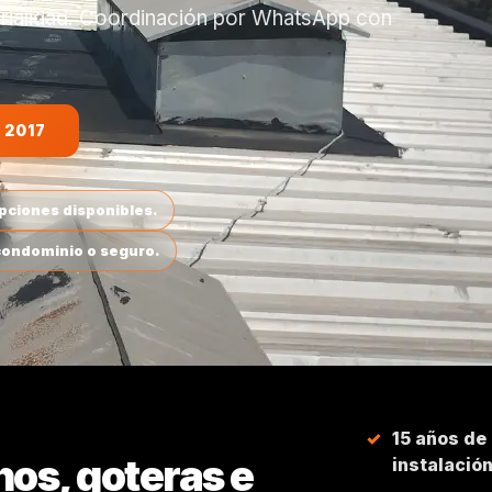
erialidad. Coordinación por WhatsApp con
 2017
opciones disponibles.
 condominio o seguro.
15 años de
hos, goteras e
instalació