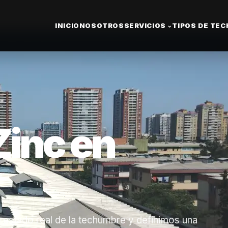
INICIO
NOSOTROS
SERVICIOS
TIPOS DE TE
⌄
Zinc en
 estado real de la techumbre y definimos una