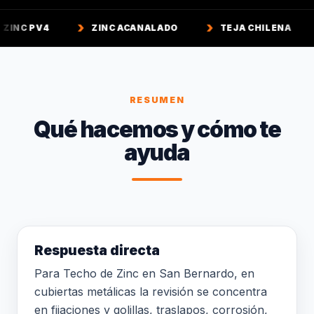
ZINC ACANALADO
TEJA CHILENA
TEJA C
RESUMEN
Qué hacemos y cómo te
ayuda
Respuesta directa
Para Techo de Zinc en San Bernardo, en
cubiertas metálicas la revisión se concentra
en fijaciones y golillas, traslapos, corrosión,