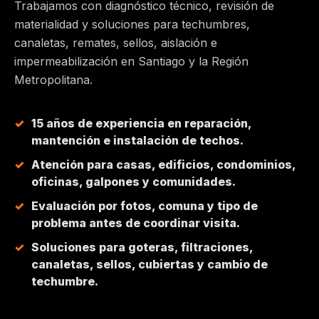
Trabajamos con diagnóstico técnico, revisión de
materialidad y soluciones para techumbres,
MAIPÚ
canaletas, remates, sellos, aislación e
impermeabilización en Santiago y la Región
PEÑALOLÉN
Metropolitana.
HUECHURABA
15 años de experiencia en reparación,
mantención e instalación de techos.
QUILICURA
Atención para casas, edificios, condominios,
oficinas, galpones y comunidades.
COLINA
Evaluación por fotos, comuna y tipo de
problema antes de coordinar visita.
CHICUREO
Soluciones para goteras, filtraciones,
canaletas, sellos, cubiertas y cambio de
techumbre.