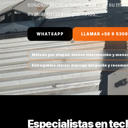
solución técnica compatible con su mat
evaluación previa por fotos.
WHATSAPP
LLAMAR +56 9 5306
Método por etapas: menos intervención y menos
Entregables claros: marcaje del punto y recomen
Especialistas en tec