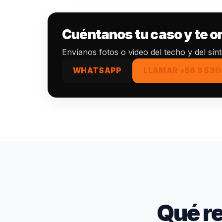
Cuéntanos tu caso y te 
Envíanos fotos o video del techo y del sín
WHATSAPP
LLAMAR +56 9 530
Qué re