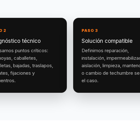
O 2
PASO 3
gnóstico técnico
Solución compatible
samos puntos críticos:
Definimos reparación,
hoyas, caballetes,
instalación, impermeabiliza
letas, bajadas, traslapos,
aislación, limpieza, manten
tes, fijaciones y
o cambio de techumbre s
entros.
el caso.