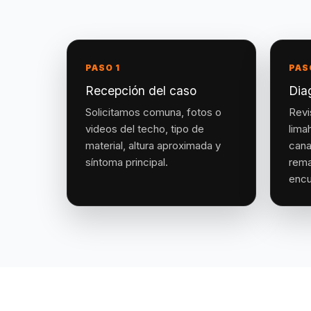
PASO 1
PAS
Recepción del caso
Dia
Solicitamos comuna, fotos o
Revi
videos del techo, tipo de
lima
material, altura aproximada y
cana
síntoma principal.
rema
encu