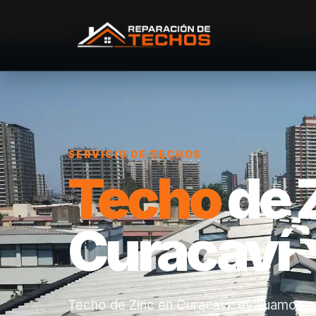
Inicio
/
Servicios
/
Techo de Zinc
/
Curacaví
SERVICIO DE TECHOS
Techo
de 
Curacaví
Techo de Zinc en Curacaví: evaluamos el