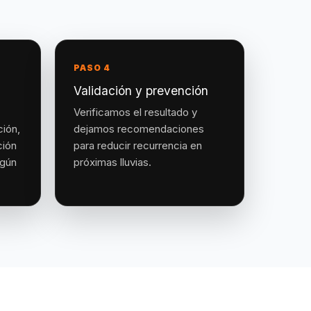
PASO 4
Validación y prevención
Verificamos el resultado y
ción,
dejamos recomendaciones
ción
para reducir recurrencia en
egún
próximas lluvias.