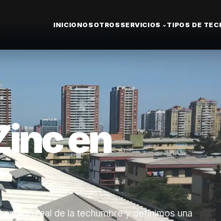
INICIO
NOSOTROS
SERVICIOS
TIPOS DE TE
⌄
Zinc en
 estado real de la techumbre y definimos una