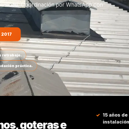
erialidad. Coordinación por WhatsApp con
 2017
 retrabajo.
dación práctica.
15 años de
hos, goteras e
instalació