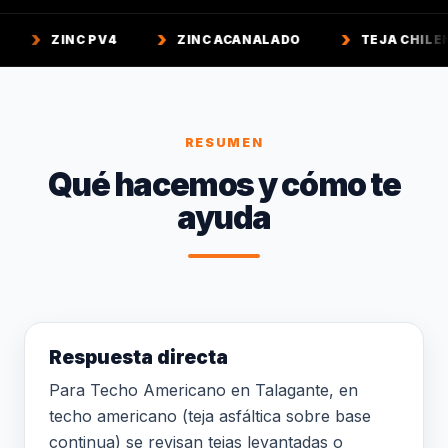
 PV4
ZINC ACANALADO
TEJA CHILENA
TE
RESUMEN
Qué hacemos y cómo te
ayuda
Respuesta directa
Para Techo Americano en Talagante, en
techo americano (teja asfáltica sobre base
continua) se revisan tejas levantadas o