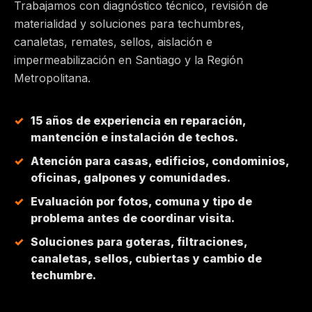
Trabajamos con diagnóstico técnico, revisión de
materialidad y soluciones para techumbres,
MAIPÚ
canaletas, remates, sellos, aislación e
impermeabilización en Santiago y la Región
PEÑALOLÉN
Metropolitana.
HUECHURABA
15 años de experiencia en reparación,
mantención e instalación de techos.
QUILICURA
Atención para casas, edificios, condominios,
oficinas, galpones y comunidades.
COLINA
Evaluación por fotos, comuna y tipo de
problema antes de coordinar visita.
CHICUREO
Soluciones para goteras, filtraciones,
canaletas, sellos, cubiertas y cambio de
techumbre.