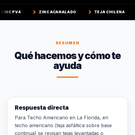
ZINC ACANALADO
TEJA CHILENA
TEJA COL
RESUMEN
Qué hacemos y cómo te
ayuda
Respuesta directa
Para Techo Americano en La Florida, en
techo americano (teja asfáltica sobre base
continua) se revisan tejas levantadas o