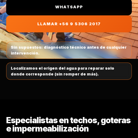
CAMBIO DE TECHUMBRE
TECHO DE ZINC
WHATSAPP
VITACURA
CANALETAS Y HOJALATERÍA
LLAMAR +56 9 5306 2017
ZINC PV4
LO BARNECHEA
MANTENCIÓN DE TECHOS
POLICARBONATO
PROVIDENCIA
Sin supuestos: diagnóstico técnico antes de cualquier
intervención.
TEJA CHILENA
ÑUÑOA
Localizamos el origen del agua para reparar solo
donde corresponde (sin romper de más).
TECHO EMBALLETADO
LA REINA
COBERTIZOS
SANTIAGO CENTRO
LA FLORIDA
Especialistas en techos, goteras
e impermeabilización
PUENTE ALTO