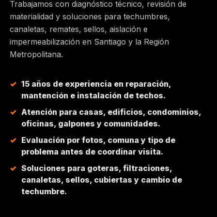
Trabajamos con diagnóstico técnico, revisión de
materialidad y soluciones para techumbres,
MAIPÚ
canaletas, remates, sellos, aislación e
impermeabilización en Santiago y la Región
PEÑALOLÉN
Metropolitana.
HUECHURABA
15 años de experiencia en reparación,
mantención e instalación de techos.
QUILICURA
Atención para casas, edificios, condominios,
oficinas, galpones y comunidades.
COLINA
Evaluación por fotos, comuna y tipo de
problema antes de coordinar visita.
CHICUREO
Soluciones para goteras, filtraciones,
canaletas, sellos, cubiertas y cambio de
techumbre.