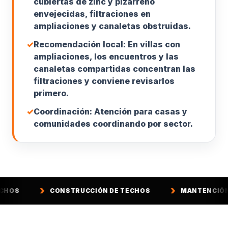
cubiertas de zinc y pizarreño
envejecidas, filtraciones en
ampliaciones y canaletas obstruidas.
✓
Recomendación local: En villas con
ampliaciones, los encuentros y las
canaletas compartidas concentran las
filtraciones y conviene revisarlos
primero.
✓
Coordinación: Atención para casas y
comunidades coordinando por sector.
ONSTRUCCIÓN DE TECHOS
MANTENCIÓN DE TECHOS