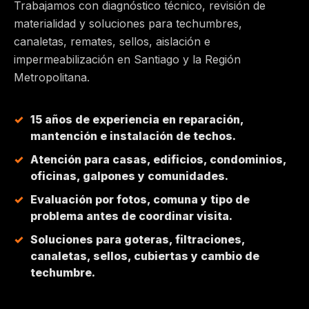
Trabajamos con diagnóstico técnico, revisión de
materialidad y soluciones para techumbres,
MAIPÚ
canaletas, remates, sellos, aislación e
impermeabilización en Santiago y la Región
PEÑALOLÉN
Metropolitana.
HUECHURABA
15 años de experiencia en reparación,
mantención e instalación de techos.
QUILICURA
Atención para casas, edificios, condominios,
oficinas, galpones y comunidades.
COLINA
Evaluación por fotos, comuna y tipo de
problema antes de coordinar visita.
CHICUREO
Soluciones para goteras, filtraciones,
canaletas, sellos, cubiertas y cambio de
techumbre.