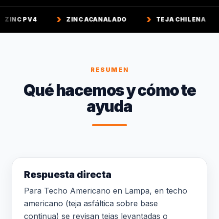
ZINC ACANALADO
TEJA CHILENA
TEJA C
RESUMEN
Qué hacemos y cómo te
ayuda
Respuesta directa
Para Techo Americano en Lampa, en techo
americano (teja asfáltica sobre base
continua) se revisan tejas levantadas o