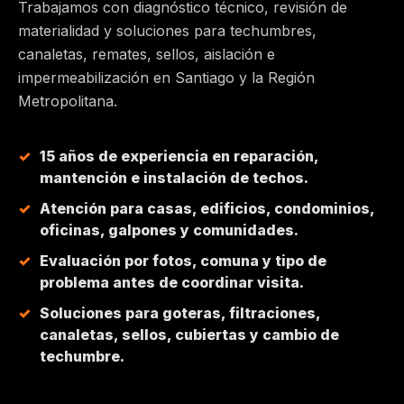
Trabajamos con diagnóstico técnico, revisión de
materialidad y soluciones para techumbres,
MAIPÚ
canaletas, remates, sellos, aislación e
impermeabilización en Santiago y la Región
PEÑALOLÉN
Metropolitana.
HUECHURABA
15 años de experiencia en reparación,
mantención e instalación de techos.
QUILICURA
Atención para casas, edificios, condominios,
oficinas, galpones y comunidades.
COLINA
Evaluación por fotos, comuna y tipo de
problema antes de coordinar visita.
CHICUREO
Soluciones para goteras, filtraciones,
canaletas, sellos, cubiertas y cambio de
techumbre.