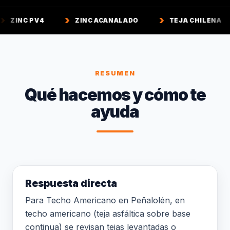
4
ZINC ACANALADO
TEJA CHILENA
TEJA
RESUMEN
Qué hacemos y cómo te
ayuda
Respuesta directa
Para Techo Americano en Peñalolén, en
techo americano (teja asfáltica sobre base
continua) se revisan tejas levantadas o