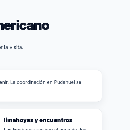
mericano
 la visita.
rvenir. La coordinación en Pudahuel se
limahoyas y encuentros
Las limahoyas reciben el agua de dos