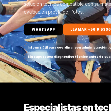
solución técnica compatible con su mat
evaluación previa por fotos.
WHATSAPP
LLAMAR +56 9 5306
Informe útil para coordinar con administración,
Sin supuestos: diagnóstico técnico antes de cua
Especialistas en tec