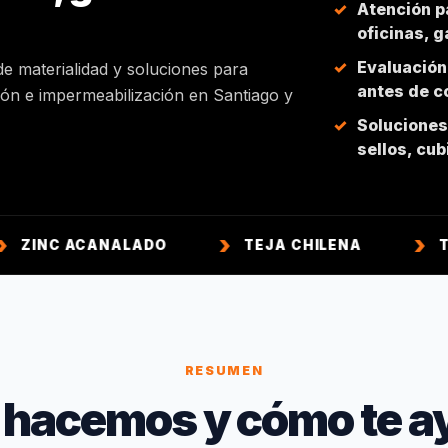
Atención p
oficinas, 
Evaluación
de materialidad y soluciones para
antes de co
ción e impermeabilización en Santiago y
Soluciones 
sellos, cu
CANALADO
TEJA CHILENA
TEJA COLO
RESUMEN
 hacemos y cómo te a