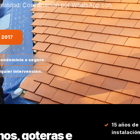
erialidad. Coordinación por WhatsApp con
 2017
 condominio o seguro.
lquier intervención.
15 años de
hos, goteras e
instalació