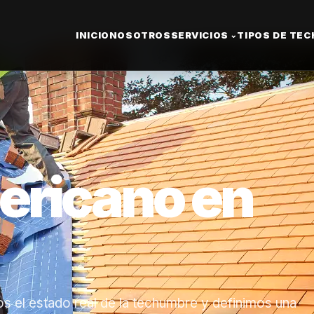
INICIO
NOSOTROS
SERVICIOS
TIPOS DE TE
⌄
ricano en
 el estado real de la techumbre y definimos una