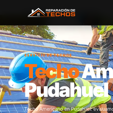
Inicio
/
Servicios
/
Techo Americano
/
Pudahuel
SERVICIO DE TECHOS
Techo
Ame
Pudahuel
Techo Americano en Pudahuel: evaluamos