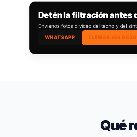
Detén la filtración antes
Envíanos fotos o video del techo y del sí
WHATSAPP
LLAMAR +56 9 530
Qué r