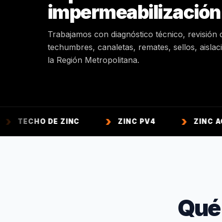
impermeabilización
Trabajamos con diagnóstico técnico, revisión 
techumbres, canaletas, remates, sellos, aisla
la Región Metropolitana.
O DE ZINC
ZINC PV4
ZINC ACANALAD
Qué