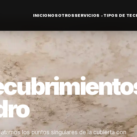
INICIO
NOSOTROS
SERVICIOS
TIPOS DE TE
⌄
ecubrimiento
dro
atamos los puntos singulares de la cubierta con