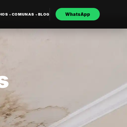
WhatsApp
CHOS
COMUNAS
BLOG
⌄
⌄
s