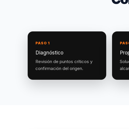
PASO 1
PAS
Diagnóstico
Pro
Revisión de puntos críticos y
Solu
confirmación del origen.
alca