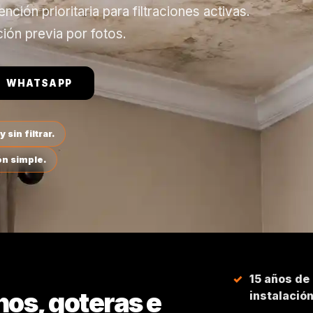
ción prioritaria para filtraciones activas.
ón previa por fotos.
WHATSAPP
 sin filtrar.
ón simple.
15 años de
hos, goteras e
instalació