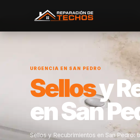
Inicio
/
Servicios
/
Sellos y Recubrimientos
/
San Pedro
URGENCIA EN SAN PEDRO
Sellos
y R
en San Pe
Sellos y Recubrimientos en San Pedro: tr