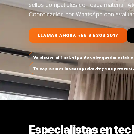
sellos compatibles con cada material. Aten
Coordinación por WhatsApp con evaluaci
LLAMAR AHORA +56 9 5306 2017
Validación al final: el punto debe quedar estable y
Te explicamos la causa probable y una prevenci
Especialistas en tec