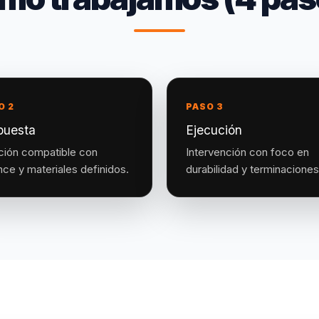
O 2
PASO 3
puesta
Ejecución
ción compatible con
Intervención con foco en
nce y materiales definidos.
durabilidad y terminaciones