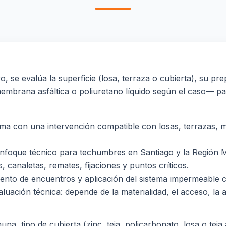
 se evalúa la superficie (losa, terraza o cubierta), su pre
mbrana asfáltica o poliuretano líquido según el caso— par
lema con una intervención compatible con losas, terrazas, m
nfoque técnico para techumbres en Santiago y la Región Me
 canaletas, remates, fijaciones y puntos críticos.
miento de encuentros y aplicación del sistema impermeable 
luación técnica: depende de la materialidad, el acceso, la al
a, tipo de cubierta (zinc, teja, policarbonato, losa o teja a