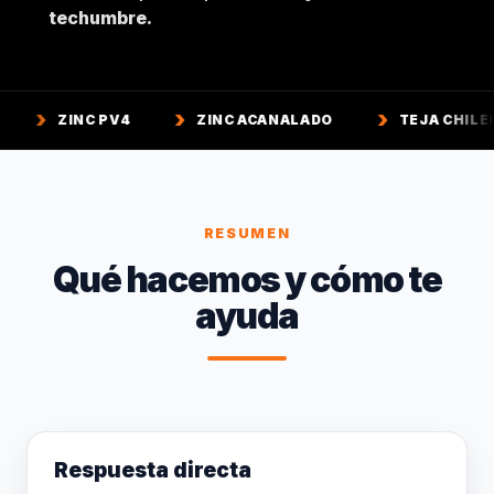
techumbre.
C PV4
ZINC ACANALADO
TEJA CHILENA
RESUMEN
Qué hacemos y cómo te
ayuda
Respuesta directa