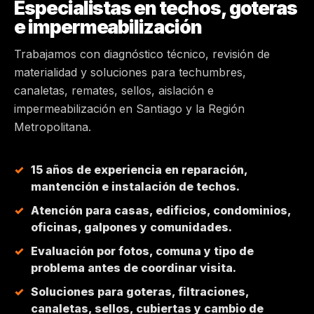
Especialistas en techos, goteras
e impermeabilización
MAIPÚ
Trabajamos con diagnóstico técnico, revisión de
PEÑALOLÉN
materialidad y soluciones para techumbres,
canaletas, remates, sellos, aislación e
HUECHURABA
impermeabilización en Santiago y la Región
Metropolitana.
QUILICURA
15 años de experiencia en reparación,
COLINA
mantención e instalación de techos.
Atención para casas, edificios, condominios,
CHICUREO
oficinas, galpones y comunidades.
Evaluación por fotos, comuna y tipo de
problema antes de coordinar visita.
Soluciones para goteras, filtraciones,
canaletas, sellos, cubiertas y cambio de