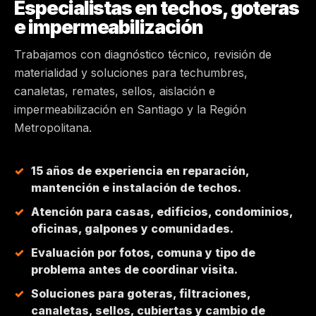
Especialistas en techos, goteras
e impermeabilización
MAIPÚ
Trabajamos con diagnóstico técnico, revisión de
PEÑALOLÉN
materialidad y soluciones para techumbres,
canaletas, remates, sellos, aislación e
HUECHURABA
impermeabilización en Santiago y la Región
Metropolitana.
QUILICURA
15 años de experiencia en reparación,
COLINA
mantención e instalación de techos.
Atención para casas, edificios, condominios,
CHICUREO
oficinas, galpones y comunidades.
Evaluación por fotos, comuna y tipo de
problema antes de coordinar visita.
Soluciones para goteras, filtraciones,
canaletas, sellos, cubiertas y cambio de