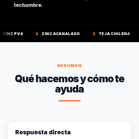
techumbre.
ZINC ACANALADO
TEJA CHILENA
TEJA 
RESUMEN
Qué hacemos y cómo te
ayuda
Respuesta directa