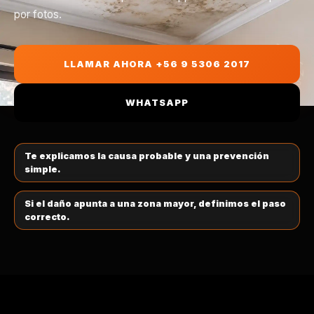
CAMBIO DE TECHUMBRE
por fotos.
TECHO DE ZINC
VITACURA
CANALETAS Y HOJALATERÍA
ZINC PV4
LO BARNECHEA
LLAMAR AHORA +56 9 5306 2017
MANTENCIÓN DE TECHOS
POLICARBONATO
PROVIDENCIA
WHATSAPP
TEJA CHILENA
ÑUÑOA
Te explicamos la causa probable y una prevención
simple.
TECHO EMBALLETADO
LA REINA
Si el daño apunta a una zona mayor, definimos el paso
COBERTIZOS
correcto.
SANTIAGO CENTRO
LA FLORIDA
PUENTE ALTO