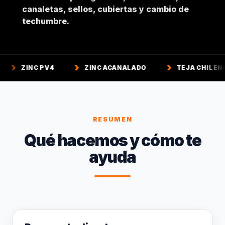
canaletas, sellos, cubiertas y cambio de
techumbre.
PV4
ZINC ACANALADO
TEJA CHILENA
TE
RESUMEN
Qué hacemos y cómo te
ayuda