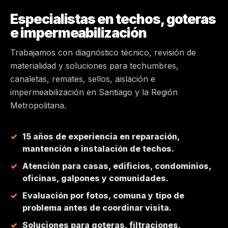
Especialistas en techos, goteras
MAIPÚ
e impermeabilización
PEÑALOLÉN
Trabajamos con diagnóstico técnico, revisión de
materialidad y soluciones para techumbres,
HUECHURABA
canaletas, remates, sellos, aislación e
impermeabilización en Santiago y la Región
QUILICURA
Metropolitana.
COLINA
15 años de experiencia en reparación,
mantención e instalación de techos.
CHICUREO
Atención para casas, edificios, condominios,
oficinas, galpones y comunidades.
Evaluación por fotos, comuna y tipo de
problema antes de coordinar visita.
Soluciones para goteras, filtraciones,