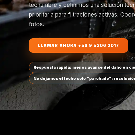
techumbre y definimos una solución técn
prioritaria para filtraciones activas. C
fotos.
LLAMAR AHORA +56 9 5306 2017
Respuesta rápida: menos avance del daño en ciel
No dejamos el techo solo "parchado": resolución