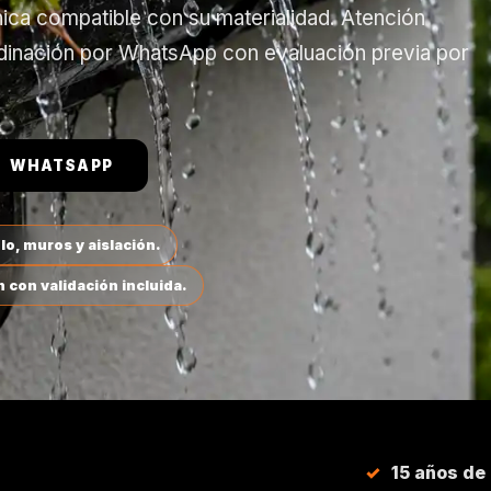
ica compatible con su materialidad. Atención
oordinación por WhatsApp con evaluación previa por
WHATSAPP
o, muros y aislación.
 con validación incluida.
15 años de