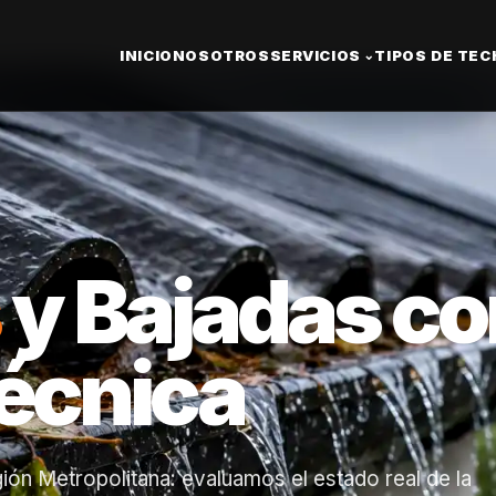
INICIO
NOSOTROS
SERVICIOS
TIPOS DE TE
⌄
y Bajadas co
técnica
ión Metropolitana: evaluamos el estado real de la