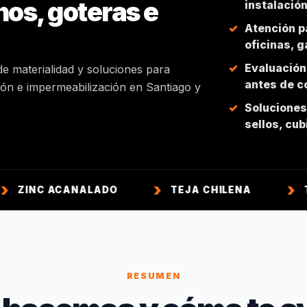
hos, goteras e
instalació
Atención p
oficinas, 
Evaluación
de materialidad y soluciones para
antes de co
ción e impermeabilización en Santiago y
Soluciones 
sellos, cu
CANALADO
TEJA CHILENA
TEJA COLO
RESUMEN