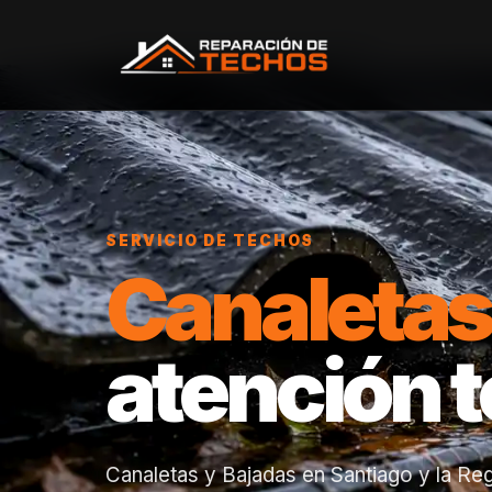
Inicio
/
Servicios
/
Canaletas y Bajadas
SERVICIO DE TECHOS
Canaletas
atención 
Canaletas y Bajadas en Santiago y la Reg