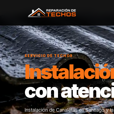
Inicio
/
Servicios
/
Instalación de Canaletas
SERVICIO DE TECHOS
Instalació
con atenc
Instalación de Canaletas en Santiago y l