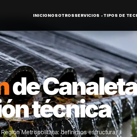
INICIO
NOSOTROS
SERVICIOS
TIPOS DE TE
⌄
n
de Canalet
ión técnica
a Región Metropolitana: definimos estructura,