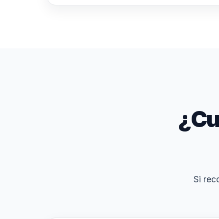
¿Cu
Si rec