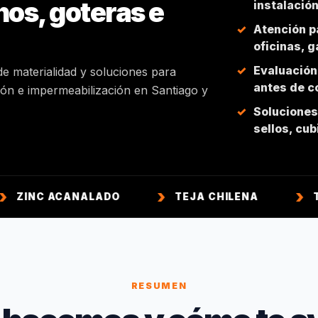
hos, goteras e
instalació
Atención p
oficinas, 
Evaluación
de materialidad y soluciones para
antes de co
ción e impermeabilización en Santiago y
Soluciones 
sellos, cu
CANALADO
TEJA CHILENA
TEJA COLON
RESUMEN