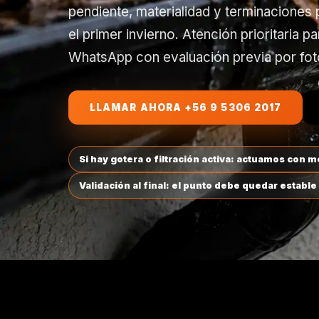
pendiente, materialidad y terminaciones
el primer invierno. Atención prioritaria p
WhatsApp con evaluación previa por fot
LLAMAR AHORA +56 9 5306 2017
Si hay gotera o filtración activa: actuamos con 
Validación al final: el punto debe quedar estable y