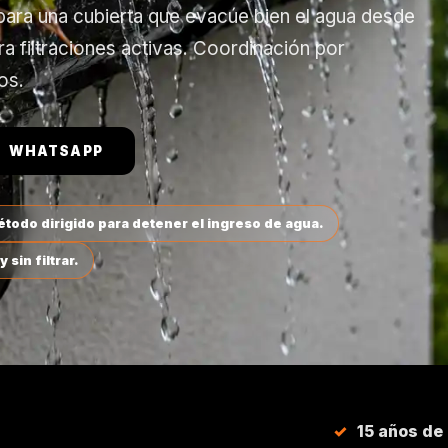
 para una cubierta que evacúe bien el agua desde
ara filtraciones activas. Coordinación por
os.
WHATSAPP
método dirigido para detener el ingreso de agua.
 sin filtrar.
15 años de