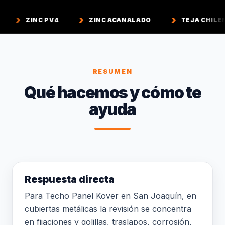
PV4
ZINC ACANALADO
TEJA CHILENA
TE
RESUMEN
Qué hacemos y cómo te
ayuda
Respuesta directa
Para Techo Panel Kover en San Joaquín, en
cubiertas metálicas la revisión se concentra
en fijaciones y golillas, traslapos, corrosión,