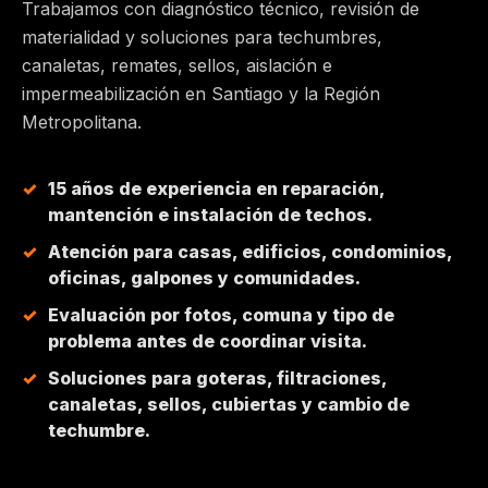
Trabajamos con diagnóstico técnico, revisión de
materialidad y soluciones para techumbres,
MAIPÚ
canaletas, remates, sellos, aislación e
impermeabilización en Santiago y la Región
PEÑALOLÉN
Metropolitana.
HUECHURABA
15 años de experiencia en reparación,
mantención e instalación de techos.
QUILICURA
Atención para casas, edificios, condominios,
oficinas, galpones y comunidades.
COLINA
Evaluación por fotos, comuna y tipo de
problema antes de coordinar visita.
CHICUREO
Soluciones para goteras, filtraciones,
canaletas, sellos, cubiertas y cambio de
techumbre.