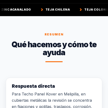
LADO
TEJA CHILENA
TEJA COLONIAL
TE
RESUMEN
Qué hacemos y cómo te
ayuda
Respuesta directa
Para Techo Panel Kover en Melipilla, en
cubiertas metálicas la revisión se concentra
en fijaciones y golillas, traslapos, corrosión,