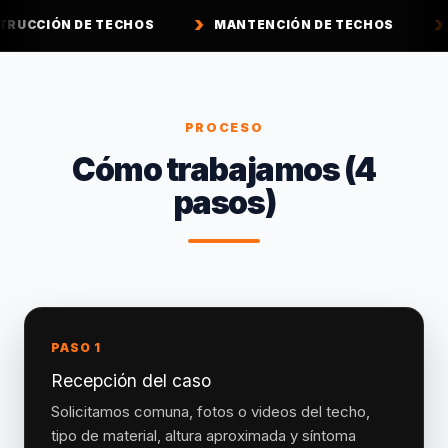
ECHOS
MANTENCIÓN DE TECHOS
IMPERMEABILI
PROCESO
Cómo trabajamos (4
pasos)
PASO 1
Recepción del caso
Solicitamos comuna, fotos o videos del techo,
tipo de material, altura aproximada y síntoma