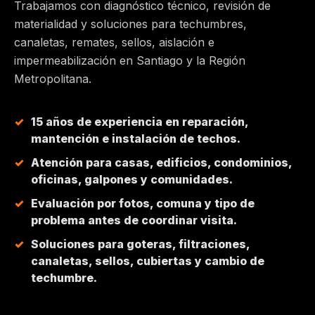
Trabajamos con diagnóstico técnico, revisión de
materialidad y soluciones para techumbres,
MAIPÚ
canaletas, remates, sellos, aislación e
impermeabilización en Santiago y la Región
PEÑALOLÉN
Metropolitana.
HUECHURABA
15 años de experiencia en reparación,
mantención e instalación de techos.
QUILICURA
Atención para casas, edificios, condominios,
oficinas, galpones y comunidades.
COLINA
Evaluación por fotos, comuna y tipo de
problema antes de coordinar visita.
CHICUREO
Soluciones para goteras, filtraciones,
canaletas, sellos, cubiertas y cambio de
techumbre.