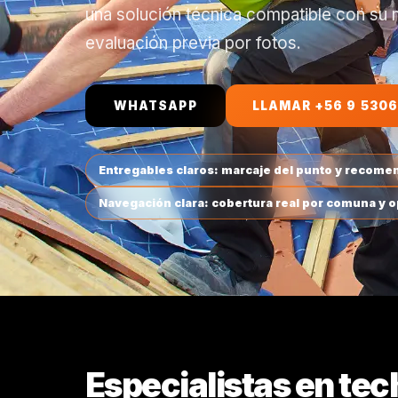
una solución técnica compatible con su
evaluación previa por fotos.
WHATSAPP
LLAMAR +56 9 5306
Entregables claros: marcaje del punto y recomen
Navegación clara: cobertura real por comuna y 
Especialistas en tec