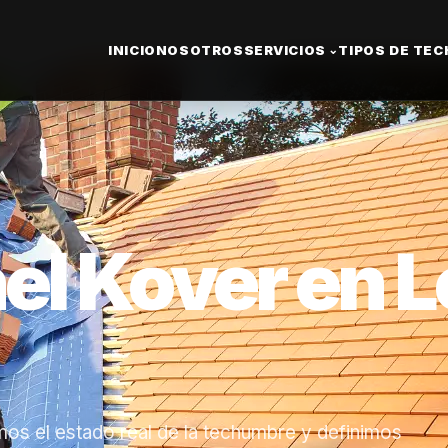
INICIO
NOSOTROS
SERVICIOS
TIPOS DE TE
⌄
el Kover en L
os el estado real de la techumbre y definimos