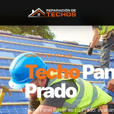
Inicio
/
Servicios
/
Techo Panel Kover
/
Lo Prado
SERVICIO DE TECHOS
Techo
Pan
Prado
Techo Panel Kover en Lo Prado: evaluam