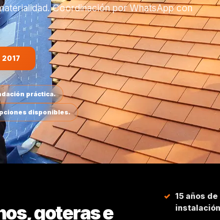
 materialidad. Coordinación por WhatsApp con
 2017
dación práctica.
opciones disponibles.
15 años de
hos, goteras e
instalació