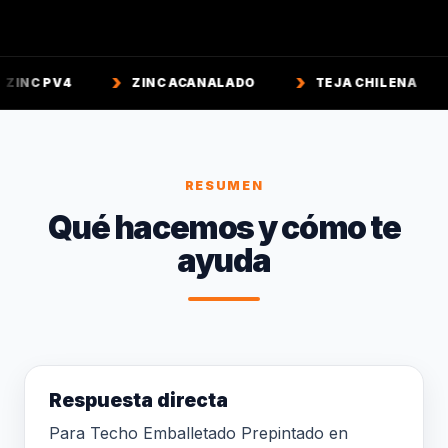
ZINC ACANALADO
TEJA CHILENA
TEJA CO
RESUMEN
Qué hacemos y cómo te
ayuda
Respuesta directa
Para Techo Emballetado Prepintado en