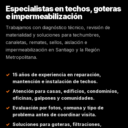
Especialistas en techos, goteras
MAIPÚ
e impermeabilización
PEÑALOLÉN
Trabajamos con diagnóstico técnico, revisión de
materialidad y soluciones para techumbres,
HUECHURABA
canaletas, remates, sellos, aislación e
impermeabilización en Santiago y la Región
Metropolitana.
QUILICURA
COLINA
15 años de experiencia en reparación,
mantención e instalación de techos.
CHICUREO
Atención para casas, edificios, condominios,
oficinas, galpones y comunidades.
Evaluación por fotos, comuna y tipo de
problema antes de coordinar visita.
Soluciones para goteras, filtraciones,