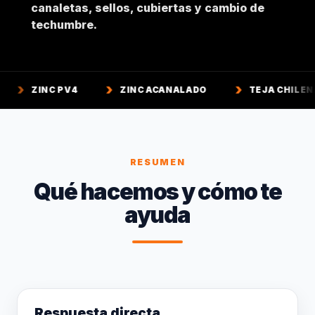
canaletas, sellos, cubiertas y cambio de
techumbre.
PV4
ZINC ACANALADO
TEJA CHILENA
TE
RESUMEN
Qué hacemos y cómo te
ayuda
Respuesta directa