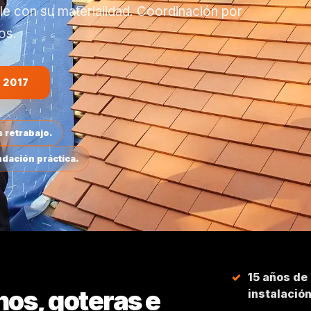
le con su materialidad. Coordinación por
os.
 2017
 retrabajo.
dación práctica.
15 años de
hos, goteras e
instalació