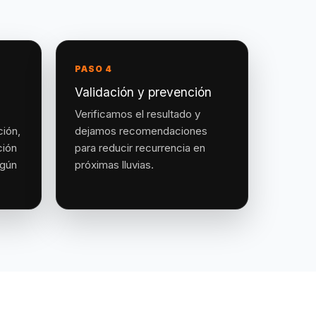
PASO 4
Validación y prevención
Verificamos el resultado y
ción,
dejamos recomendaciones
ción
para reducir recurrencia en
egún
próximas lluvias.