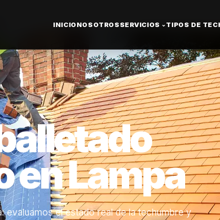
pa
INICIO
NOSOTROS
SERVICIOS
TIPOS DE TE
⌄
alletado
o en Lampa
 evaluamos el estado real de la techumbre y