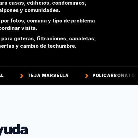
ara casas, edificios, condominios,
galpones y comunidades.
 por fotos, comuna y tipo de problema
ordinar visita.
para goteras, filtraciones, canaletas,
biertas y cambio de techumbre.
TEJA MARSELLA
POLICARBONATO
TE
yuda