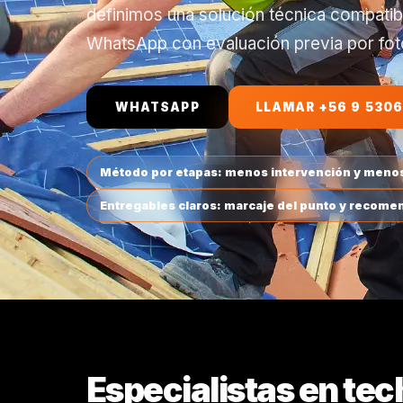
definimos una solución técnica compatib
WhatsApp con evaluación previa por fot
WHATSAPP
LLAMAR +56 9 5306
Método por etapas: menos intervención y menos
Entregables claros: marcaje del punto y recomen
Especialistas en tec