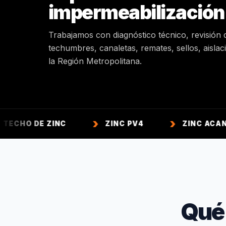
impermeabilización
Trabajamos con diagnóstico técnico, revisión 
techumbres, canaletas, remates, sellos, aisla
la Región Metropolitana.
 ZINC
ZINC PV4
ZINC ACANALADO
Qué