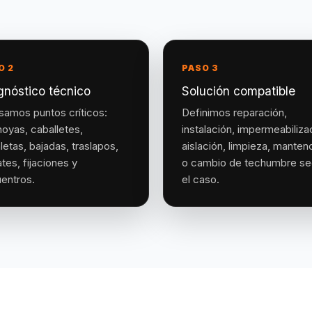
O 2
PASO 3
gnóstico técnico
Solución compatible
samos puntos críticos:
Definimos reparación,
hoyas, caballetes,
instalación, impermeabiliza
letas, bajadas, traslapos,
aislación, limpieza, manten
tes, fijaciones y
o cambio de techumbre s
entros.
el caso.