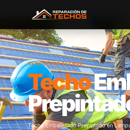
Inicio
/
Servicios
/
Techo Emballetado Prepintado
/
Lam
SERVICIO DE TECHOS
Techo
Emb
Prepintad
Techo Emballetado Prepintado en Lampa: