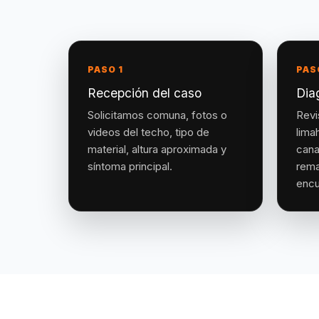
PASO 1
PAS
Recepción del caso
Dia
Solicitamos comuna, fotos o
Revi
videos del techo, tipo de
lima
material, altura aproximada y
cana
síntoma principal.
rema
encu