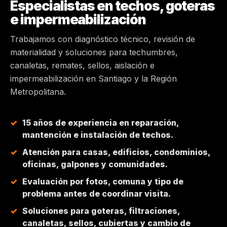
Especialistas en techos, goteras
e impermeabilización
MAIPÚ
Trabajamos con diagnóstico técnico, revisión de
PEÑALOLÉN
materialidad y soluciones para techumbres,
canaletas, remates, sellos, aislación e
HUECHURABA
impermeabilización en Santiago y la Región
Metropolitana.
QUILICURA
15 años de experiencia en reparación,
COLINA
mantención e instalación de techos.
Atención para casas, edificios, condominios,
CHICUREO
oficinas, galpones y comunidades.
Evaluación por fotos, comuna y tipo de
problema antes de coordinar visita.
Soluciones para goteras, filtraciones,
canaletas, sellos, cubiertas y cambio de