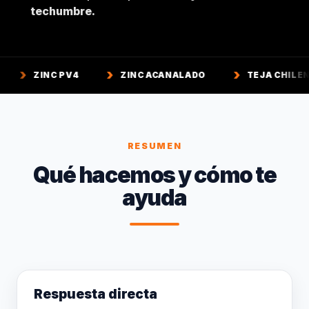
techumbre.
C PV4
ZINC ACANALADO
TEJA CHILENA
T
RESUMEN
Qué hacemos y cómo te
ayuda
Respuesta directa