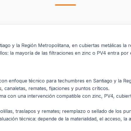
go y la Región Metropolitana, en cubiertas metálicas la re
ellos: la mayoría de las filtraciones en zinc o PV4 entra po
on enfoque técnico para techumbres en Santiago y la Regió
 canaletas, remates, fijaciones y puntos críticos.
lema con una intervención compatible con zinc, PV4, cubierta
 golillas, traslapos y remates; reemplazo o sellado de los 
luación técnica: depende de la materialidad, el acceso, la al