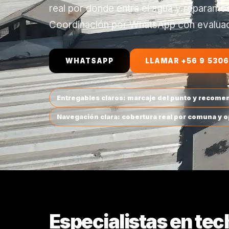
real por donde entra el agua y reparam
Coordinación por WhatsApp con evaluaci
WHATSAPP
LLAMAR +56 9 5306
Entregables claros: marcaje del punto y recomen
Navegación clara: cobertura real por comuna y 
Especialistas en tec