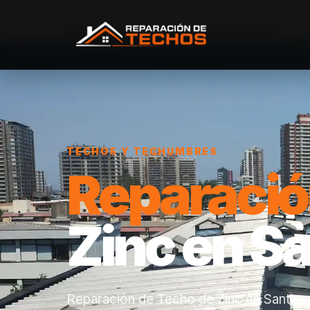
Inicio
/
Servicios
/
Reparación de Techo de Zinc
TECHOS Y TECHUMBRES
Reparaci
Zinc en S
Reparación de Techo de Zinc en Santiago