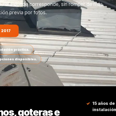
os solo donde corresponde, sin romper de más.
ón previa por fotos.
 2017
dación práctica.
opciones disponibles.
15 años de
hos, goteras e
instalació