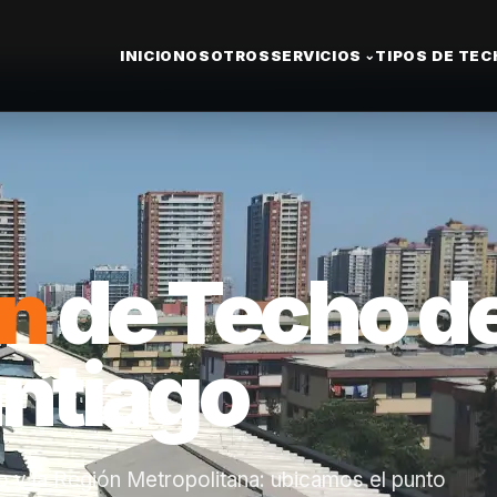
INICIO
NOSOTROS
SERVICIOS
TIPOS DE TE
⌄
ón
de Techo d
antiago
 y la Región Metropolitana: ubicamos el punto