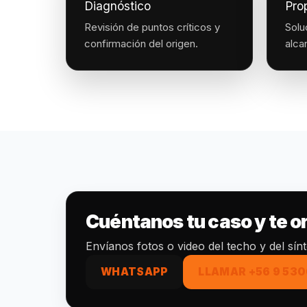
Diagnóstico
Pro
Revisión de puntos críticos y
Solu
confirmación del origen.
alca
Cuéntanos tu caso y te 
Envíanos fotos o video del techo y del sín
WHATSAPP
LLAMAR +56 9 530