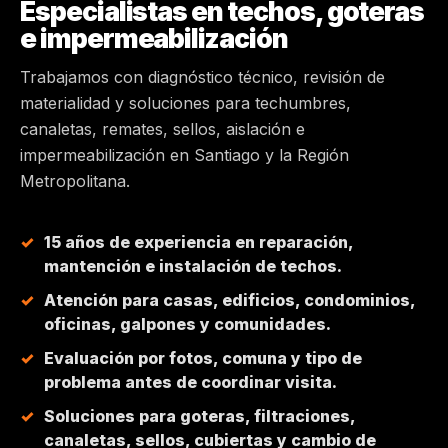
Especialistas en techos, goteras
e impermeabilización
MAIPÚ
Trabajamos con diagnóstico técnico, revisión de
PEÑALOLÉN
materialidad y soluciones para techumbres,
canaletas, remates, sellos, aislación e
HUECHURABA
impermeabilización en Santiago y la Región
Metropolitana.
QUILICURA
15 años de experiencia en reparación,
COLINA
mantención e instalación de techos.
Atención para casas, edificios, condominios,
CHICUREO
oficinas, galpones y comunidades.
Evaluación por fotos, comuna y tipo de
problema antes de coordinar visita.
Soluciones para goteras, filtraciones,
canaletas, sellos, cubiertas y cambio de