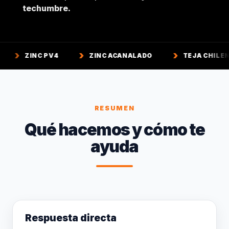
techumbre.
 PV4
ZINC ACANALADO
TEJA CHILENA
T
RESUMEN
Qué hacemos y cómo te
ayuda
Respuesta directa