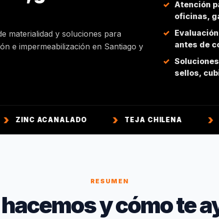
Atención p
oficinas, 
Evaluación
de materialidad y soluciones para
antes de co
ción e impermeabilización en Santiago y
Soluciones 
sellos, cu
CANALADO
TEJA CHILENA
TEJA COLON
RESUMEN
 hacemos y cómo te a