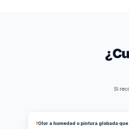
¿Cu
Si rec
!
Olor a humedad o pintura globada que 