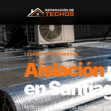
Inicio
/
Servicios
/
Aislación para Empresas
TECHOS Y TECHUMBRES
Aislación
en Santia
Aislación para Empresas en Santiago y l