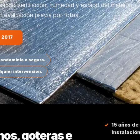
ando ventilación, humedad y estado del material
 evaluación previa por fotos.
 2017
 condominio o seguro.
lquier intervención.
15 años de
hos, goteras e
instalació