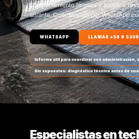
comportamiento térmico y acústico revis
aislante. Coordinación por WhatsApp con
WHATSAPP
LLAMAR +56 9 5306
Informe útil para coordinar con administración,
Sin supuestos: diagnóstico técnico antes de cua
Especialistas en tec