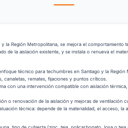
 y la Región Metropolitana, se mejora el comportamiento t
o de la aislación existente, y se instala o renueva el mater
nfoque técnico para techumbres en Santiago y la Región Me
 canaletas, remates, fijaciones y puntos críticos.
ema con una intervención compatible con aislación térmica, a
ción o renovación de la aislación y mejoras de ventilación
luación técnica: depende de la materialidad, el acceso, la al
a, tipo de cubierta (zinc, teja, policarbonato, losa o teja a