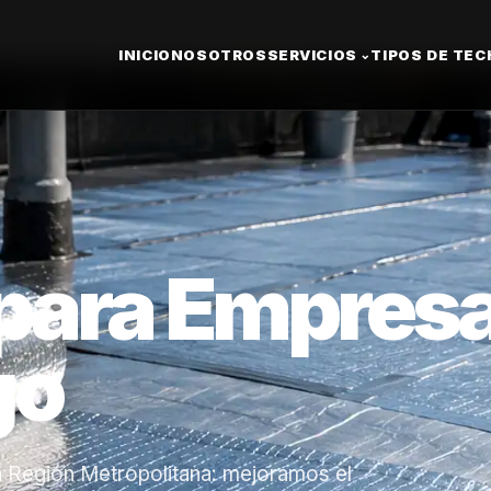
INICIO
NOSOTROS
SERVICIOS
TIPOS DE TE
⌄
para Empres
go
a Región Metropolitana: mejoramos el