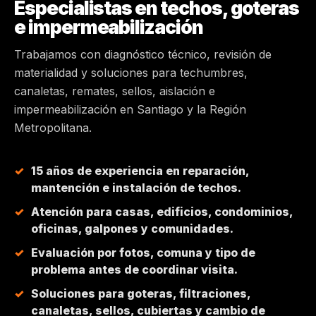
Especialistas en techos, goteras
e impermeabilización
MAIPÚ
Trabajamos con diagnóstico técnico, revisión de
PEÑALOLÉN
materialidad y soluciones para techumbres,
canaletas, remates, sellos, aislación e
HUECHURABA
impermeabilización en Santiago y la Región
Metropolitana.
QUILICURA
15 años de experiencia en reparación,
COLINA
mantención e instalación de techos.
Atención para casas, edificios, condominios,
CHICUREO
oficinas, galpones y comunidades.
Evaluación por fotos, comuna y tipo de
problema antes de coordinar visita.
Soluciones para goteras, filtraciones,
canaletas, sellos, cubiertas y cambio de