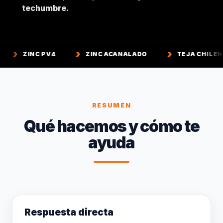
techumbre.
PV4
ZINC ACANALADO
TEJA CHILENA
TE
RESUMEN
Qué hacemos y cómo te
ayuda
Respuesta directa