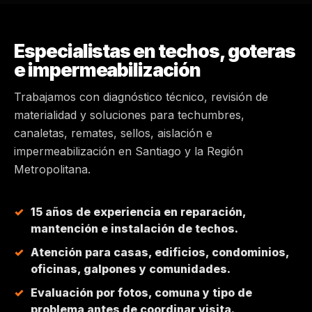
MAIPÚ
Especialistas en techos, goteras
PEÑALOLÉN
e impermeabilización
Trabajamos con diagnóstico técnico, revisión de
HUECHURABA
materialidad y soluciones para techumbres,
canaletas, remates, sellos, aislación e
QUILICURA
impermeabilización en Santiago y la Región
Metropolitana.
COLINA
15 años de experiencia en reparación,
CHICUREO
mantención e instalación de techos.
Atención para casas, edificios, condominios,
oficinas, galpones y comunidades.
Evaluación por fotos, comuna y tipo de
problema antes de coordinar visita.