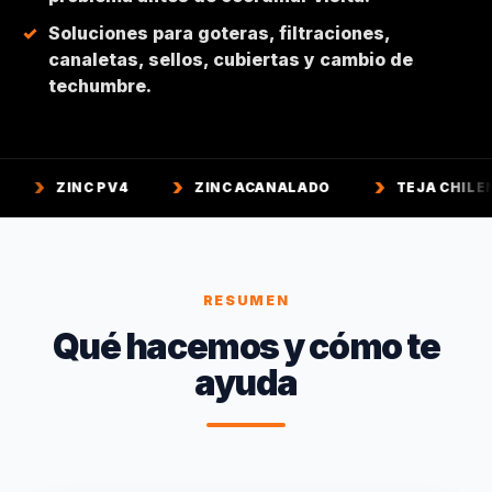
Soluciones para goteras, filtraciones,
canaletas, sellos, cubiertas y cambio de
techumbre.
PV4
ZINC ACANALADO
TEJA CHILENA
TE
RESUMEN
Qué hacemos y cómo te
ayuda