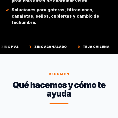
problema antes de coordinar visita.
Soluciones para goteras, filtraciones,
canaletas, sellos, cubiertas y cambio de
techumbre.
ZINC ACANALADO
TEJA CHILENA
TEJA C
RESUMEN
Qué hacemos y cómo te
ayuda