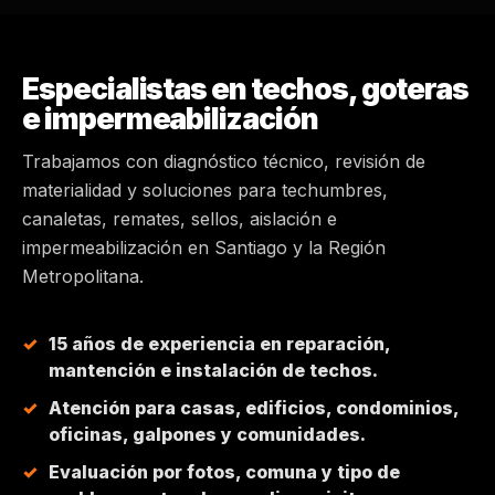
MAIPÚ
Especialistas en techos, goteras
PEÑALOLÉN
e impermeabilización
Trabajamos con diagnóstico técnico, revisión de
HUECHURABA
materialidad y soluciones para techumbres,
canaletas, remates, sellos, aislación e
QUILICURA
impermeabilización en Santiago y la Región
Metropolitana.
COLINA
15 años de experiencia en reparación,
CHICUREO
mantención e instalación de techos.
Atención para casas, edificios, condominios,
oficinas, galpones y comunidades.
Evaluación por fotos, comuna y tipo de