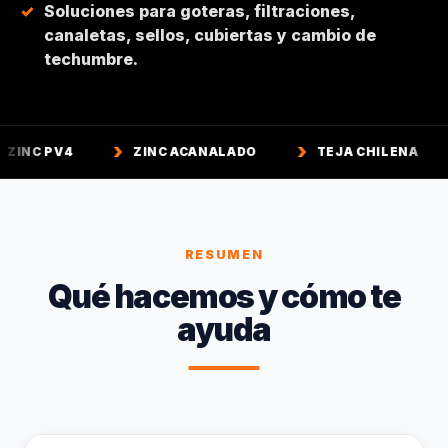
Soluciones para goteras, filtraciones,
canaletas, sellos, cubiertas y cambio de
techumbre.
ZINC ACANALADO
TEJA CHILENA
TEJA C
RESUMEN
Qué hacemos y cómo te
ayuda