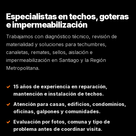
MAIPÚ
Especialistas en techos, goteras
e impermeabilización
PEÑALOLÉN
Trabajamos con diagnóstico técnico, revisión de
materialidad y soluciones para techumbres,
HUECHURABA
canaletas, remates, sellos, aislación e
impermeabilización en Santiago y la Región
QUILICURA
Metropolitana.
COLINA
15 años de experiencia en reparación,
mantención e instalación de techos.
CHICUREO
Atención para casas, edificios, condominios,
oficinas, galpones y comunidades.
Evaluación por fotos, comuna y tipo de
problema antes de coordinar visita.