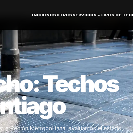
INICIO
NOSOTROS
SERVICIOS
TIPOS DE TE
⌄
cho: Techos
ntiago
y la Región Metropolitana: evaluamos el estado