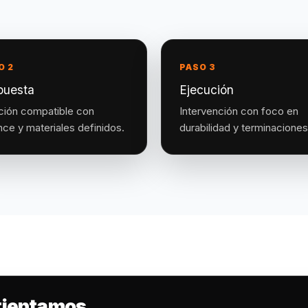
O 2
PASO 3
puesta
Ejecución
ción compatible con
Intervención con foco en
nce y materiales definidos.
durabilidad y terminaciones
orientamos