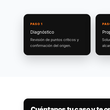
PASO 1
PAS
Diagnóstico
Pro
Revisión de puntos críticos y
Solu
confirmación del origen.
alca
Cuéntanos tu caso y te 