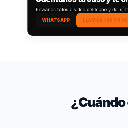
Envíanos fotos o video del techo y del sín
WHATSAPP
LLAMAR +56 9 530
¿Cuándo 