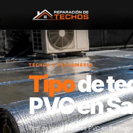
Inicio
/
Servicios
/
Tipo de techo: Techos PVC
TECHOS Y TECHUMBRES
Tipo
de te
PVC en Sa
Tipo de techo: Techos PVC en Santiago 