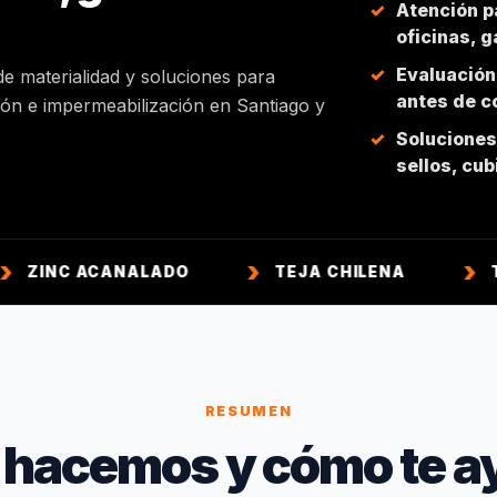
Atención p
oficinas, 
Evaluación
de materialidad y soluciones para
antes de co
ción e impermeabilización en Santiago y
Soluciones 
sellos, cu
CANALADO
TEJA CHILENA
TEJA COLON
RESUMEN
 hacemos y cómo te a