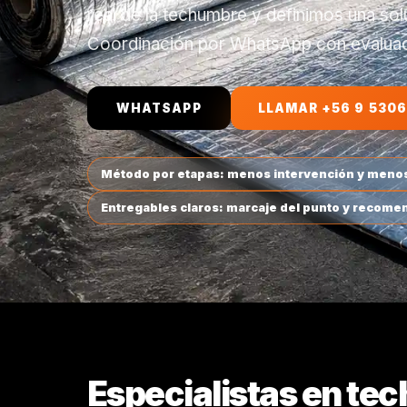
real de la techumbre y definimos una sol
Coordinación por WhatsApp con evaluaci
WHATSAPP
LLAMAR +56 9 5306
Método por etapas: menos intervención y menos
Entregables claros: marcaje del punto y recomen
Especialistas en tec