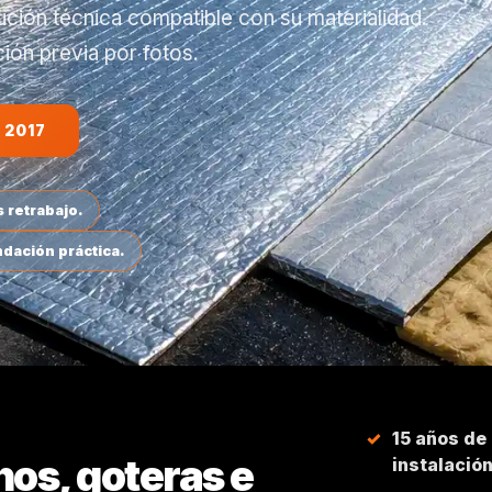
ución técnica compatible con su materialidad.
ón previa por fotos.
 2017
 retrabajo.
dación práctica.
15 años de
hos, goteras e
instalació