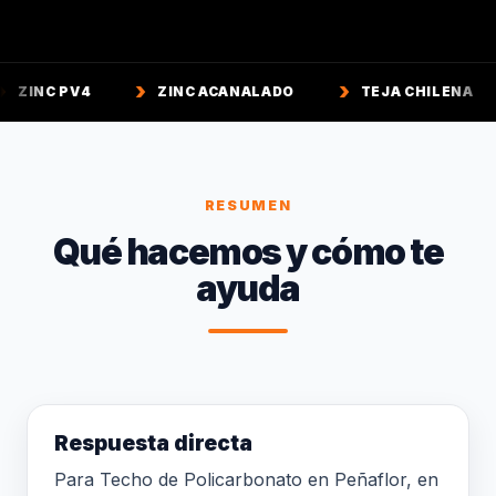
ZINC ACANALADO
TEJA CHILENA
TEJA C
RESUMEN
Qué hacemos y cómo te
ayuda
Respuesta directa
Para Techo de Policarbonato en Peñaflor, en