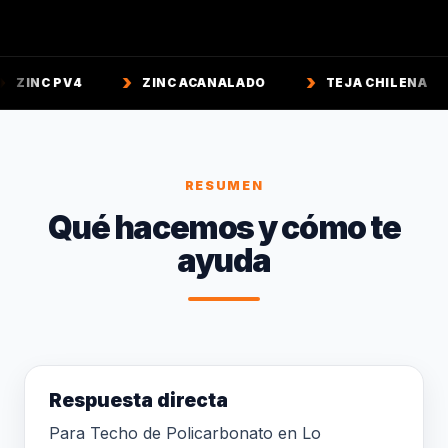
ZINC ACANALADO
TEJA CHILENA
TEJA C
RESUMEN
Qué hacemos y cómo te
ayuda
Respuesta directa
Para Techo de Policarbonato en Lo