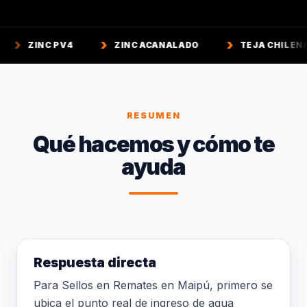
PV4
ZINC ACANALADO
TEJA CHILENA
TE
RESUMEN
Qué hacemos y cómo te
ayuda
Respuesta directa
Para Sellos en Remates en Maipú, primero se
ubica el punto real de ingreso de agua