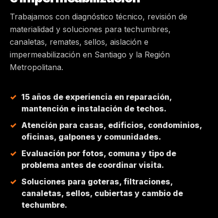
Trabajamos con diagnóstico técnico, revisión de
MAIPÚ
materialidad y soluciones para techumbres,
canaletas, remates, sellos, aislación e
PEÑALOLÉN
impermeabilización en Santiago y la Región
Metropolitana.
HUECHURABA
15 años de experiencia en reparación,
QUILICURA
mantención e instalación de techos.
Atención para casas, edificios, condominios,
COLINA
oficinas, galpones y comunidades.
CHICUREO
Evaluación por fotos, comuna y tipo de
problema antes de coordinar visita.
Soluciones para goteras, filtraciones,
canaletas, sellos, cubiertas y cambio de
techumbre.