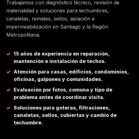
Trabajamos con diagnóstico técnico, revisión de
materialidad y soluciones para techumbres,
MAIPÚ
canaletas, remates, sellos, aislación e
impermeabilización en Santiago y la Región
PEÑALOLÉN
Metropolitana.
HUECHURABA
15 años de experiencia en reparación,
mantención e instalación de techos.
QUILICURA
Atención para casas, edificios, condominios,
oficinas, galpones y comunidades.
COLINA
Evaluación por fotos, comuna y tipo de
problema antes de coordinar visita.
CHICUREO
Soluciones para goteras, filtraciones,
canaletas, sellos, cubiertas y cambio de
techumbre.