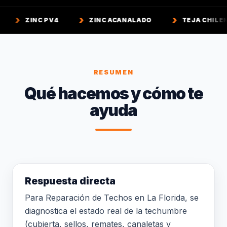
 PV4
ZINC ACANALADO
TEJA CHILENA
T
RESUMEN
Qué hacemos y cómo te
ayuda
Respuesta directa
Para Reparación de Techos en La Florida, se
diagnostica el estado real de la techumbre
(cubierta, sellos, remates, canaletas y