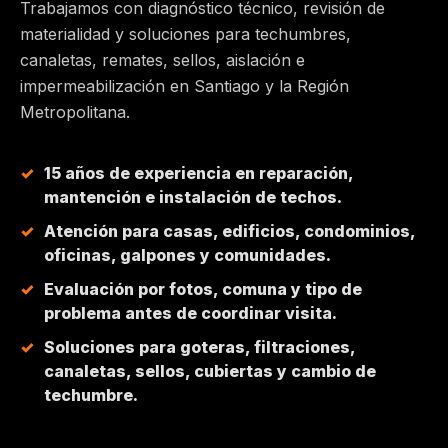
Trabajamos con diagnóstico técnico, revisión de
materialidad y soluciones para techumbres,
MAIPÚ
canaletas, remates, sellos, aislación e
impermeabilización en Santiago y la Región
PEÑALOLÉN
Metropolitana.
HUECHURABA
15 años de experiencia en reparación,
mantención e instalación de techos.
QUILICURA
Atención para casas, edificios, condominios,
oficinas, galpones y comunidades.
COLINA
Evaluación por fotos, comuna y tipo de
problema antes de coordinar visita.
CHICUREO
Soluciones para goteras, filtraciones,
canaletas, sellos, cubiertas y cambio de
techumbre.