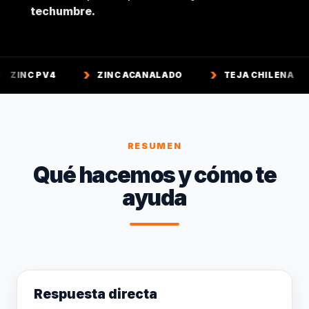
techumbre.
ZINC ACANALADO
TEJA CHILENA
TEJA CO
RESUMEN
Qué hacemos y cómo te
ayuda
Respuesta directa