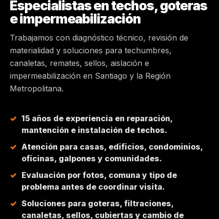
Especialistas en techos, goteras
e impermeabilización
MAIPÚ
Trabajamos con diagnóstico técnico, revisión de
PEÑALOLÉN
materialidad y soluciones para techumbres,
canaletas, remates, sellos, aislación e
HUECHURABA
impermeabilización en Santiago y la Región
Metropolitana.
QUILICURA
15 años de experiencia en reparación,
COLINA
mantención e instalación de techos.
Atención para casas, edificios, condominios,
CHICUREO
oficinas, galpones y comunidades.
Evaluación por fotos, comuna y tipo de
problema antes de coordinar visita.
Soluciones para goteras, filtraciones,
canaletas, sellos, cubiertas y cambio de